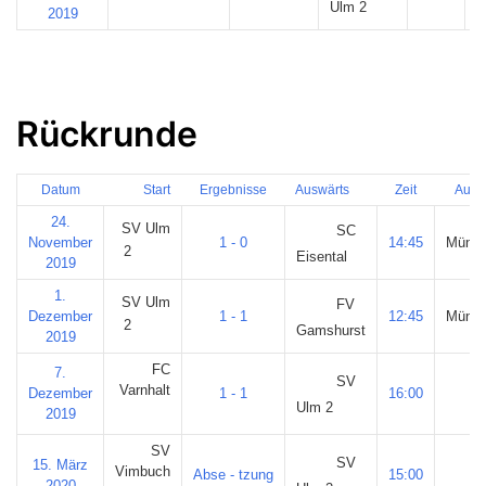
Ulm 2
2019
Rückrunde
Datum
Start
Ergebnisse
Auswärts
Zeit
Aust
24.
SV Ulm
SC
November
1 - 0
14:45
Münzw
2
Eisental
2019
1.
SV Ulm
FV
Dezember
1 - 1
12:45
Münzw
2
Gamshurst
2019
FC
7.
SV
Varnhalt
Dezember
1 - 1
16:00
Ulm 2
2019
SV
SV
15. März
Vimbuch
Abse - tzung
15:00
2020