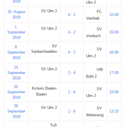
2019
Ulm 2
SV Ulm 2
FC
25. August
4 - 2
15:00
M
2019
Varnhalt
1.
SV Ulm 2
SV
September
4 - 2
15:00
M
Vimbuch
2019
SV
8.
SV
Sasbachwalden
September
4 - 2
16:00
Ulm 2
2019
14.
SV Ulm 2
VfB
September
2 - 4
17:00
M
Bühl 2
2019
22.
Kickers Baden-
SV
September
1 - 6
15:00
Baden
Ulm 2
2019
29.
SV Ulm 2
SV
September
1 - 6
13:15
M
Weitenung
2019
TuS