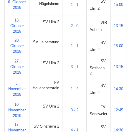
SV
6. Oktober
Hügelsheim
1 - 1
15:00
2019
Ulm 2
13.
SV Ulm 2
VfR
Oktober
2 - 0
13:15
M
Achern
2019
20.
SV Leiberstung
SV
Oktober
1 - 1
15:00
Ulm 2
2019
SV
27.
SV Ulm 2
Oktober
3 - 1
13:15
M
Sasbach
2019
2
FV
3.
SV
Haueneberstein
November
1 - 2
14:30
Ulm 2
2019
10.
SV Ulm 2
FV
November
3 - 2
12:45
M
Sandweier
2019
17.
SV Sinzheim 2
SV
November
4 - 1
14:30