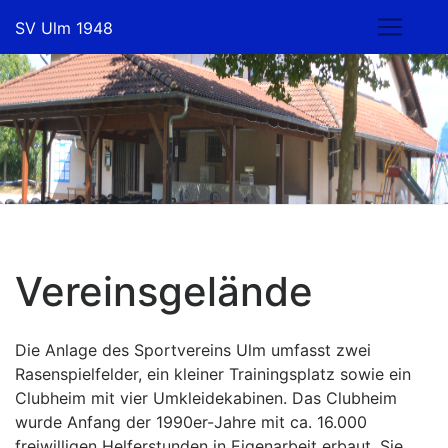
Skip
SV Ulm 1948
to
content
Vereinsgelände
Die Anlage des Sportvereins Ulm umfasst zwei
Rasenspielfelder, ein kleiner Trainingsplatz sowie ein
Clubheim mit vier Umkleidekabinen. Das Clubheim
wurde Anfang der 1990er-Jahre mit ca. 16.000
freiwilligen Helferstunden in Eigenarbeit erbaut. Sie