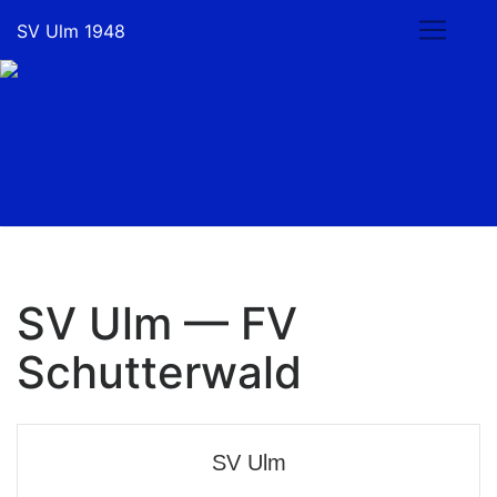
Skip
SV Ulm 1948
to
content
SV Ulm — FV
Schutterwald
SV Ulm