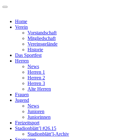
Skip
to
SV Ulm 1948
content
Home
Verein
Vorstandschaft
Mitgliedschaft
Vereinsgelände
Historie
Das Sportfest
Herren
News
Herren 1
Herren 2
Herren 3
Alte Herren
Frauen
Jugend
News
Junioren
Juniorinnen
Freizeitsport
Stadionblätt’l #26.15
Stadionblätt’l-Archiv
Sponsoren