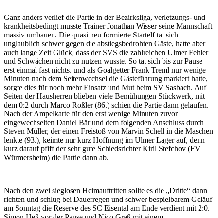
Ganz anders verlief die Partie in der Bezirksliga, verletzungs- und
krankheitsbedingt musste Trainer Jonathan Wisser seine Mannschaft
massiv umbauen. Die quasi neu formierte Startelf tat sich
unglaublich schwer gegen die abstiegsbedrohten Gäste, hatte aber
auch lange Zeit Glück, dass der SVS die zahlreichen Ulmer Fehler
und Schwächen nicht zu nutzen wusste. So tat sich bis zur Pause
erst einmal fast nichts, und als Goalgetter Frank Treml nur wenige
Minuten nach dem Seitenwechsel die Gästeführung markiert hatte,
sorgte dies für noch mehr Einsatz und Mut beim SV Sasbach. Auf
Seiten der Hausherren blieben viele Bemühungen Stückwerk, mit
dem 0:2 durch Marco Roßler (86.) schien die Partie dann gelaufen.
Nach der Ampelkarte für den erst wenige Minuten zuvor
eingewechselten Daniel Bär und dem folgenden Anschluss durch
Steven Müller, der einen Freistoß von Marvin Schell in die Maschen
lenkte (93.), keimte nur kurz Hoffnung im Ulmer Lager auf, denn
kurz darauf pfiff der sehr gute Schiedsrichter Kiril Stefchov (FV
Würmersheim) die Partie dann ab.
Nach den zwei sieglosen Heimauftritten sollte es die „Dritte“ dann
richten und schlug bei Dauerregen und schwer bespielbarem Geläuf
am Sonntag die Reserve des SC Eisental am Ende verdient mit 2:0.
Simon Heß vor der Pause und Nico Graß mit einem