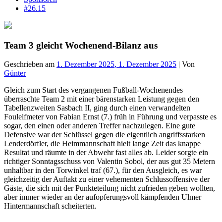
#26.15
Team 3 gleicht Wochenend-Bilanz aus
Geschrieben am
1. Dezember 2025
,
1. Dezember 2025
|
Von
Günter
Gleich zum Start des vergangenen Fußball-Wochenendes
überraschte Team 2 mit einer bärenstarken Leistung gegen den
Tabellenzweiten Sasbach II, ging durch einen verwandelten
Foulelfmeter von Fabian Ernst (7.) früh in Führung und verpasste es
sogar, den einen oder anderen Treffer nachzulegen. Eine gute
Defensive war der Schlüssel gegen die eigentlich angriffsstarken
Lenderdörfler, die Heimmannschaft hielt lange Zeit das knappe
Resultat und räumte in der Abwehr fast alles ab. Leider sorgte ein
richtiger Sonntagsschuss von Valentin Sobol, der aus gut 35 Metern
unhaltbar in den Torwinkel traf (67.), für den Ausgleich, es war
gleichzeitig der Auftakt zu einer vehementen Schlussoffensive der
Gäste, die sich mit der Punkteteilung nicht zufrieden geben wollten,
aber immer wieder an der aufopferungsvoll kämpfenden Ulmer
Hintermannschaft scheiterten.