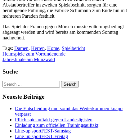
Abstaubertreffer im zweiten Spielabschnitt sorgten für eine
beruhigende Führung, die Fabrice Schumann zum Ende hin mit
mehreren Paraden festhielt.
Das Spiel der Frauen gegen Mörsch musste witterungsbedingt
abgesagt werden und wird bereits am kommenden Sonntag
nachgeholt.
Tags:
Damen
,
Herren
,
Home
,
Spielbericht
Beitragsnavigation
Heimspiele zum Vorrundenende
Jahresfinale am Münzwald
Suche
Neueste Beiträge
Die Entscheidung und somit das Weiterkommen knapp
verpasst
Pflichtspielauftakt gegen Landesligisten
Einladung zum offiziellen Trainingsauftakt
Line-up sportFEST-Samstag
Line-up sportFEST-Freitag