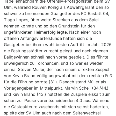
Tabellennachbarn die Offensiv-Protagonisten beim SV
Ulm, während Rouven König als Abwehrgarant den so
schwer zu bremsenden Goalgetter des FC Rastatt 04,
Tiago Lopes, über weite Strecken aus dem Spiel
nehmen konnte und so den Grundstein für den
ungefährdeten Heimerfolg legte. Nach einer noch
offenen Anfangsviertelstunde hatten sich die
Gastgeber bei ihrem wohl besten Auftritt im Jahr 2026
die Festungsstädter zurecht gelegt und nach eigenen
Ballgewinnen schnell nach vorne gespielt. Dies führte
unweigerlich zu Torchancen, und so war es wieder
einmal Steven Müller, der nach einem direkten Zuspiel
von Kevin Brand völlig ungewohnt mit dem rechten Fuß
für die Führung sorgte (31.). Danach stand Müller als
Vorlagengeber im Mittelpunkt, Marvin Schell (34./44.)
und Kevin Brand (43.) nutzten die Zuspiele eiskalt zum
schon zur Pause vorentscheidenden 4:0 aus. Während
die Gästeakteure zusehends mit sich selbst haderten,
spielte der SV Ulm auch nach dem Seitenwechsel