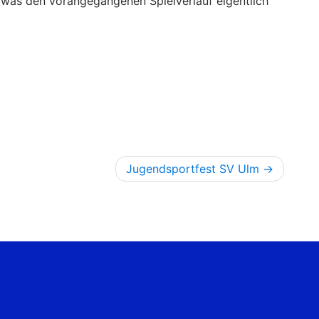
 was den vorangegangenen Spielverlauf eigentlich
Jugendsportfest SV Ulm