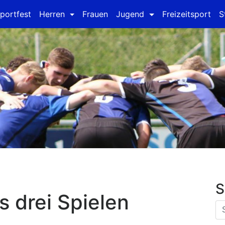
portfest
Herren
Frauen
Jugend
Freizeitsport
S
S
s drei Spielen