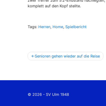
zwei Treffer zum 5:2-Endstand nachlegten,
komplett auf den Kopf stellte.
Tags:
Herren
,
Home
,
Spielbericht
Beitragsnavigation
Senioren gehen wieder auf die Reise
© 2026 - SV Ulm 1948