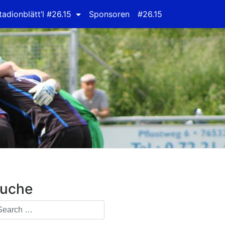
tadionblätt’l #26.15
Sponsoren
#26.15
uche